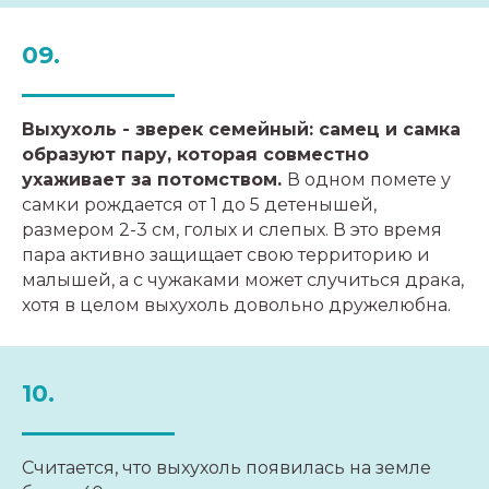
info@naturepeople.ru
+74957271447
09.
Подписаться на рассылку
Выхухоль - зверек семейный: самец и самка
образуют пару, которая совместно
ухаживает за потомством.
В одном помете у
Реквизиты
самки рождается от 1 до 5 детенышей,
Публичная оферта
размером 2-3 см, голых и слепых. В это время
Политика в отношении обработки
пара активно защищает свою территорию и
персональных данных
малышей, а с чужаками может случиться драка,
хотя в целом выхухоль довольно дружелюбна.
Москва, Соколово-Мещерская
улица, 14к1
© Фонд «Природа и люди»
10.
Считается, что выхухоль появилась на земле