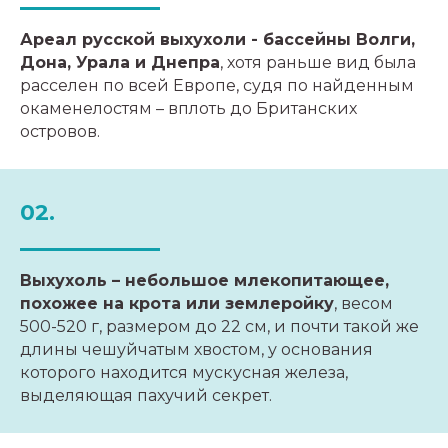
10 ФАКТОВ О...
КЛИМАТ
Ареал русской выхухоли - бассейны Волги,
СОБЫТИЙНЫЙ ФАНДРАЙЗИНГ
Дона, Урала и Днепра
, хотя раньше вид была
КВИЗЫ
расселен по всей Европе, судя по найденным
КОРПОРАТИВНЫЙ КЛУБ
окаменелостям – вплоть до Британских
ГОД КОНЯ
ЭКОПРИВЫЧКИ
островов.
ОТРАСЛЕВЫЕ РЭНКИНГИ
НАКОРМИ ПЕСЦА
ЭКОЛОГИЧЕСКИЙ КОНСАЛТИНГ
02.
НОВОГОДНЯЯ БЛАГОТВОРИТЕЛЬНОСТЬ
ДЛЯ БИЗНЕСА
ЧТО ЕЩЕ?
Выхухоль – небольшое млекопитающее,
похожее на крота или землеройку
, весом
500-520 г, размером до 22 см, и почти такой же
длины чешуйчатым хвостом, у основания
которого находится мускусная железа,
выделяющая пахучий секрет.