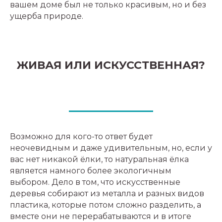
вашем доме был не только красивым, но и без
10 ФАКТОВ О...
ущерба природе.
КЛИМАТ
СОБЫТИЙНЫЙ ФАНДРАЙЗИНГ
КВИЗЫ
КОРПОРАТИВНЫЙ КЛУБ
ГОД КОНЯ
ЖИВАЯ ИЛИ ИСКУССТВЕННАЯ?
ЭКОПРИВЫЧКИ
ОТРАСЛЕВЫЕ РЭНКИНГИ
НАКОРМИ ПЕСЦА
ЭКОЛОГИЧЕСКИЙ КОНСАЛТИНГ
НОВОГОДНЯЯ БЛАГОТВОРИТЕЛЬНОСТЬ
ДЛЯ БИЗНЕСА
ЧТО ЕЩЕ?
Возможно для кого-то ответ будет
неочевидным и даже удивительным, но, если у
вас нет никакой ёлки, то натуральная ёлка
является намного более экологичным
выбором. Дело в том, что искусственные
деревья собирают из металла и разных видов
пластика, которые потом сложно разделить, а
вместе они не перерабатываются и в итоге