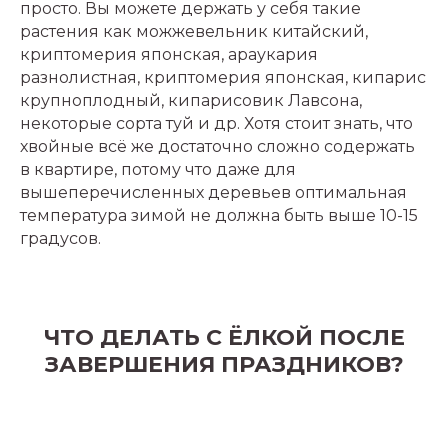
просто. Вы можете держать у себя такие
info@naturepeople.ru
растения как можжевельник китайский,
+74957271447
криптомерия японская, араукария
Подписаться на рассылку
разнолистная, криптомерия японская, кипарис
крупноплодный, кипарисовик Лавсона,
некоторые сорта туй и др. Хотя стоит знать, что
хвойные всё же достаточно сложно содержать
Реквизиты
в квартире, потому что даже для
Публичная оферта
вышеперечисленных деревьев оптимальная
Политика в отношении обработки
температура зимой не должна быть выше 10-15
персональных данных
градусов.
Москва, Соколово-Мещерская
улица, 14к1
ЧТО ДЕЛАТЬ С ЁЛКОЙ ПОСЛЕ
© Фонд «Природа и люди»
ЗАВЕРШЕНИЯ ПРАЗДНИКОВ?