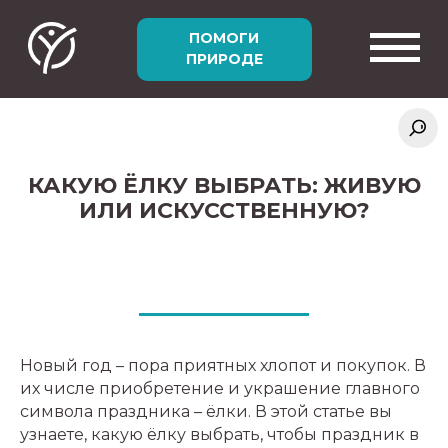
ПОМОГИ
ПРИРОДЕ
О НАС
КАКУЮ ЁЛКУ ВЫБРАТЬ: ЖИВУЮ
О НАС
ИЛИ ИСКУССТВЕННУЮ?
ПРОЕКТЫ
КОМАНДА
ПРОЕКТЫ
КАК ПОМОЧЬ
ДОКУМЕНТЫ
СОХРАНЕНИЕ ЖИВОТНОГО МИРА
КАК ПОМОЧЬ
БИБЛИОТЕКА
НОВОСТИ
Новый год – пора приятных хлопот и покупок. В
СОХРАНЕНИЕ РАСТИТЕЛЬНОГО МИРА
их числе приобретение и украшение главного
ПУТЕШЕСТВУЙ СО СМЫСЛОМ
символа праздника – ёлки. В этой статье вы
ОТЧЕТ 2025
БИБЛИОТЕКА
ТЕХНОЛОГИИ И ИННОВАЦИИ
узнаете, какую ёлку выбрать, чтобы праздник в
ВИТРИНА ПОДАРКОВ