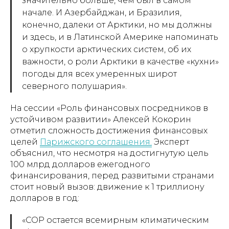
значительно больше, чем был в самом
начале. И Азербайджан, и Бразилия,
конечно, далеки от Арктики, но мы должны
и здесь, и в Латинской Америке напоминать
о хрупкости арктических систем, об их
важности, о роли Арктики в качестве «кухни»
погоды для всех умеренных широт
северного полушария
».
На сессии «Роль финансовых посредников в
устойчивом развитии» Алексей Кокорин
отметил сложность достижения финансовых
целей
Парижского соглашения.
Эксперт
объяснил, что несмотря на достигнутую цель
100 млрд долларов ежегодного
финансирования, перед развитыми странами
стоит новый вызов: движение к 1 триллиону
долларов в год:
«
СОР остается всемирным климатическим