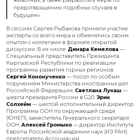
животных, а также разработать меры по
предотвращению подобных случаев в
будущем».
В сессиях Сергея Рыбакова приняли участие
эксперты со всего мира и обменялись своим
опытом с коллегами в формате открытой
дискуссии. В их числе:
Динара Кемелова
—
Специальный представитель Президента
Кыргызской Республики по реализации
программы развития горных регионов;
Сергей Кононученко
— посол по особым
поручениям Министерства иностранных дел
Российской Федерации;
Светлана Лукаш
—
шерпа президента России в G20;
Эрик
Солхейм
— шестой исполнительный директор
Программы ООН по окружающей среде
(ЮНЕП), заместитель Генерального секретаря
ООН;
Алексей Громыко
— директор Института
Европы Российской академии наук (ИЭ РАН);
председатель Ассоциации