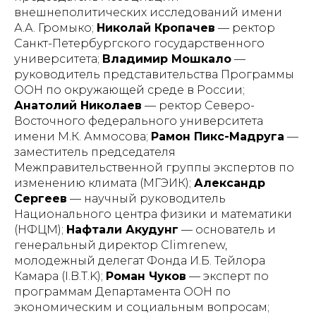
внешнеполитических исследований имени
А.А. Громыко;
Николай Кропачев
— ректор
Санкт-Петербургского государственного
университета;
Владимир Мошкало
—
руководитель представительства Программы
ООН по окружающей среде в России;
Анатолий Николаев
— ректор Северо-
Восточного федерального университета
имени М.К. Аммосова;
Рамон Пикс-Мадруга
—
заместитель председателя
Межправительственной группы экспертов по
изменению климата (МГЭИК);
Александр
Сергеев
— научный руководитель
Национального центра физики и математики
(НФЦМ);
Нафтали Акудунг
— основатель и
генеральный директор Climrenew,
молодежный делегат Фонда И.Б. Тейлора
Камара (I.B.T.K);
Роман Чуков
— эксперт по
программам Департамента ООН по
экономическим и социальным вопросам;