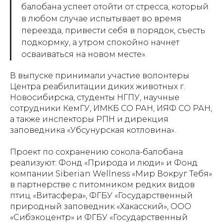
балобана успеет отойти от стресса, который
в любом случае испытывает во время
переезда, привести себя в порядок, съесть
подкормку, а утром спокойно начнет
осваиваться на новом месте
».
В выпуске принимали участие волонтеры
Центра реабилитации диких животных г.
Новосибирска, студенты НГПУ, научные
сотрудники КемГУ, ИМКБ СО РАН, ИЯФ СО РАН,
а также инспекторы РПН и дирекция
заповедника «Убсунурская котловина».
Проект по сохранению сокола-балобана
реализуют: Фонд «Природа и люди» и Фонд
компании Siberian Wellness «Мир Вокруг Тебя»
в партнерстве с питомником редких видов
птиц «Витасфера», ФГБУ «Государственный
природный заповедник «Хакасский», ООО
«Сибэкоцентр» и ФГБУ «Государственный