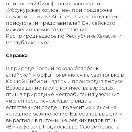
природный биосферный заповедник
«Убсунурская котловина», при поддержке
авиакомпании S7 Airlines. Птицы выпущены в
присутствии представителей Енисейского
межрегионального управления
Росприроднадзора по Республике Хакасия и
Республике Тыва.
Справка
:
В природе России сокола-балобаны
алтайской морфы появляются на свет только в
Южной Сибири – здесь и происходил выпуск.
Возвращение такого количества взрослых
птиц в природные местообитания увеличит
численность исчезающего вида в
естественной среде и повысит их шансы на
успешное размножение. Балобанов вывели и
вырастили в питомнике редких видов птиц
«Витасфера» в Подмосковье. Сформирована