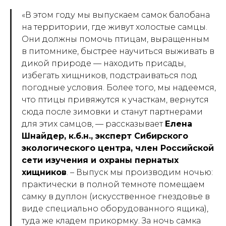
«
В этом году мы выпускаем самок балобана
на территории, где живут холостые самцы.
Они должны помочь птицам, выращенным
в питомнике, быстрее научиться выживать в
дикой природе — находить присады,
избегать хищников, подстраиваться под
погодные условия. Более того, мы надеемся,
что птицы привяжутся к участкам, вернутся
сюда после зимовки и станут партнерами
для этих самцов
,
—
рассказывает
Елена
Шнайдер, к.б.н., эксперт Сибирского
экологического центра, член Российской
сети изучения и охраны пернатых
хищников
. –
Выпуск мы производим ночью:
практически в полной темноте помещаем
самку в дуплон (искусственное гнездовье в
виде специально оборудованного ящика),
туда же кладем прикормку. За ночь самка