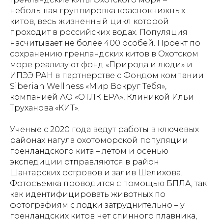
небольшая группировка краснокнижных
китов, весь жизненный цикл которой
проходит в российских водах. Популяция
насчитывает не более 400 особей. Проект по
сохранению гренландских китов в Охотском
море реализуют фонд «Природа и люди» и
ИПЭЭ РАН в партнерстве с Фондом компании
Siberian Wellness «Мир Вокруг Тебя»,
компанией АО «ОТЛК ЕРА», Клиникой Ильи
Труханова «КИТ».
Ученые c 2020 года ведут работы в ключевых
районах нагула охотоморской популяции
гренландского кита – летом и осенью
экспедиции отправляются в район
Шантарских островов и залив Шелихова.
Фотосъемка проводится с помощью БПЛА, так
как идентифицировать животных по
фотографиям с лодки затруднительно – у
гренландских китов нет спинного плавника,